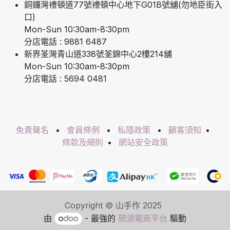
銅鑼灣禮頓道77號禮頓中心地下G01B號舖(勿地臣街入
口)
Mon-Sun 10:30am-8:30pm
分店電話 : 9881 6487
新界荃灣青山道338號荃錦中心2樓214舖
Mon-Sun 10:30am-8:30pm
分店電話 : 5694 0481
免責聲名
•
會員條例
•
私隱政策
•
顧客須知
•
條款及細則
•
網站安全政策
Copyright © 山手作 2025
由
- 最強的
開源電商平台
驅動