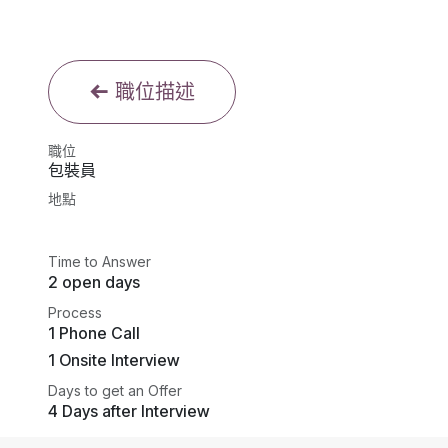
職位描述
職位
包裝員
地點
Time to Answer
2 open days
Process
1 Phone Call
1 Onsite Interview
Days to get an Offer
4 Days after Interview