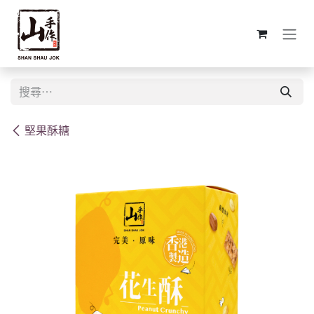
跳至內容
堅果酥糖