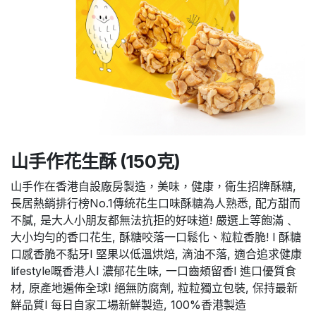
山手作花生酥 (150克)
山手作在香港自設廠房製造，美味，健康，衛生招牌酥糖,
長居熱銷排行榜No.1傳統花生口味酥糖為人熟悉, 配方甜而
不膩, 是大人小朋友都無法抗拒的好味道! 嚴選上等飽滿﹑
大小均勻的香口花生, 酥糖咬落一口鬆化、粒粒香脆! l 酥糖
口感香脆不黏牙l 堅果以低溫烘焙, 滴油不落, 適合追求健康
lifestyle嘅香港人l 濃郁花生味, 一口齒頰留香l 進口優質食
材, 原產地遍佈全球l 絕無防腐劑, 粒粒獨立包裝, 保持最新
鮮品質l 每日自家工場新鮮製造, 100%香港製造