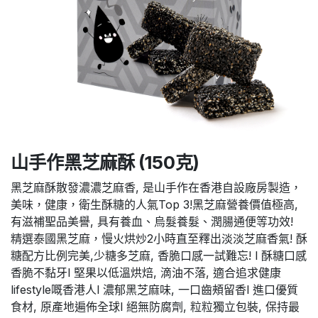
山手作黑芝麻酥 (150克)
黑芝麻酥散發濃濃芝麻香, 是山手作在香港自設廠房製造，
美味，健康，衛生酥糖的人氣Top 3!黑芝麻營養價值極高,
有滋補聖品美譽, 具有養血、烏髮養髮、潤腸通便等功效!
精選泰國黑芝麻，慢火烘炒2小時直至釋出淡淡芝麻香氣! 酥
糖配方比例完美,少糖多芝麻, 香脆口感一試難忘! l 酥糖口感
香脆不黏牙l 堅果以低溫烘焙, 滴油不落, 適合追求健康
lifestyle嘅香港人l 濃郁黑芝麻味, 一口齒頰留香l 進口優質
食材, 原產地遍佈全球l 絕無防腐劑, 粒粒獨立包裝, 保持最