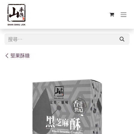
跳至內容
堅果酥糖