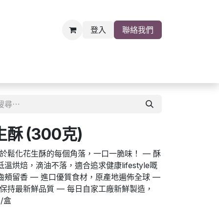
登入
聯絡我們
雜貨
關於我們
職位空缺
 (300克)
於鬆化花生酥的每個角落，一口一脆味！ — 酥
溫烘焙，滴油不落，適合追求健康lifestyle嘅
齒頰留香 — 進口優質食材，原產地遍佈全球 —
保持最新鮮品質 — 每日自家工廠新鮮製造，
/盒