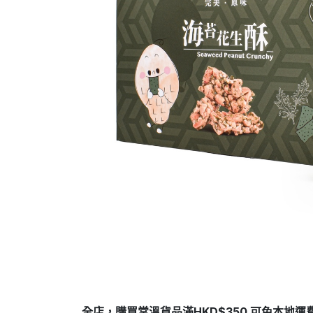
全店，購買常溫貨品滿HKD$350 可免本地運