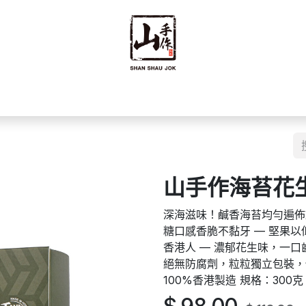
禮禮盒
優質零食
即食食品
海味乾貨
藥材
豆籽
山手作海苔花生酥
深海滋味！鹹香海苔均勻遍佈
糖口感香脆不黏牙 — 堅果以低
香港人 — 濃郁花生味，一口
絕無防腐劑，粒粒獨立包裝，
100%香港製造 規格：300克 