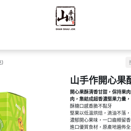
禮禮盒
優質零食
即食食品
海味乾貨
藥材
豆籽
)
山手作開心果酥 
開心果酥清香甘甜，保持果肉
肉，集結成超香濃堅果力量，
酥糖口感香脆不黏牙
堅果以低溫烘焙，滴油不落，適合
濃郁開心果味，一口齒頰留香
進口優質食材，原產地遍佈全