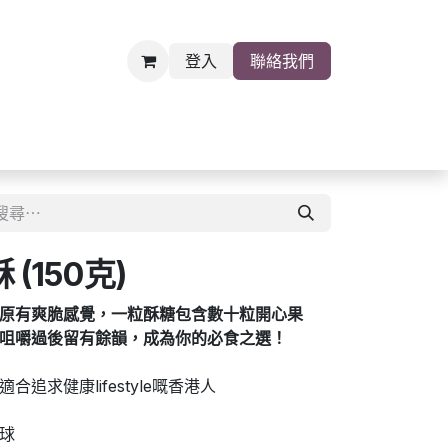
登入
聯絡我們
雜貨
關於我們
職位空缺
(150克)
原有爽脆感覺，一粒酥糖包含數十粒開心果
咀嚼過後留有餘韻，成為你的必食之選！
追求健康lifestyle嘅香港人
球