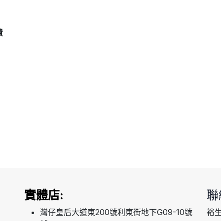
費
實體店:
聯
灣仔皇后大道東200號利東街地下G09-10號
裕