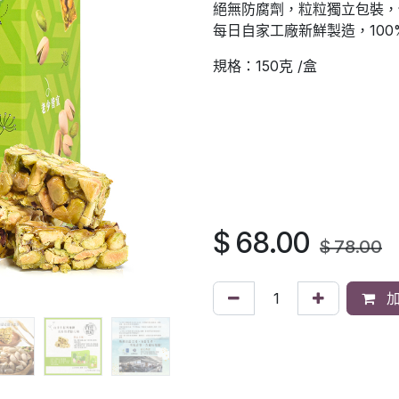
絕無防腐劑，粒粒獨立包裝，
每日自家工廠新鮮製造，100
規格：150克 /盒
$
68.00
$
78.00
加