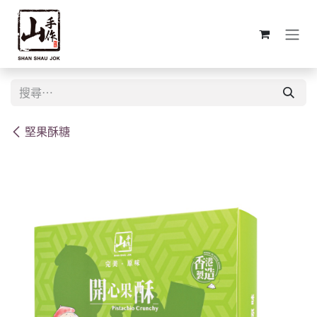
跳至內容
堅果酥糖