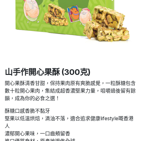
山手作開心果酥 (300克)
開心果酥清香甘甜，保持果肉原有爽脆感覺，一粒酥糖包含
數十粒開心果肉，集結成超香濃堅果力量，咀嚼過後留有餘
韻，成為你的必食之選！
酥糖口感香脆不黏牙
堅果以低溫烘焙，滴油不落，適合追求健康lifestyle嘅香港
人
濃郁開心果味，一口齒頰留香