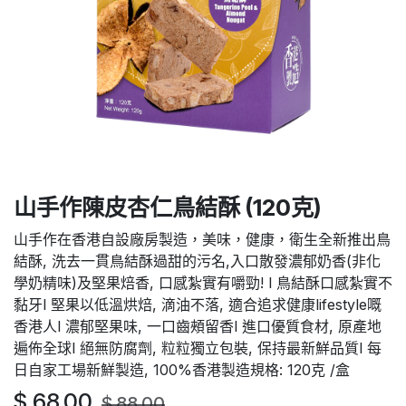
山手作陳皮杏仁鳥結酥 (120克)
山手作在香港自設廠房製造，美味，健康，衛生全新推出鳥
結酥, 洗去一貫鳥結酥過甜的污名,入口散發濃郁奶香(非化
學奶精味)及堅果焙香, 口感紮實有嚼勁! l 鳥結酥口感紮實不
黏牙l 堅果以低溫烘焙, 滴油不落, 適合追求健康lifestyle嘅
香港人l 濃郁堅果味, 一口齒頰留香l 進口優質食材, 原產地
遍佈全球l 絕無防腐劑, 粒粒獨立包裝, 保持最新鮮品質l 每
日自家工場新鮮製造, 100%香港製造規格: 120克 /盒
$
68.00
$
88.00