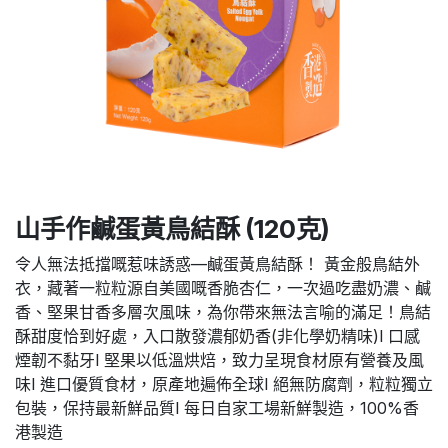
山手作鹹蛋黃鳥結酥 (120克)
令人無法抵擋嘅惹味誘惑—鹹蛋黃鳥結酥！ 黃金般鳥結外
衣，藏著一粒粒源自美國嘅香脆杏仁，一次過吃盡奶濃、鹹
香、堅果甘香多層次風味，為你帶來無法言喻的滿足！鳥結
酥甜度恰到好處，入口散發濃郁奶香(非化學奶精味)l 口感
煙韌不黏牙l 堅果以低溫烘焙，致力呈現食材原有營養及風
味l 進口優質食材，原產地遍佈全球l 絕無防腐劑，粒粒獨立
包裝，保持最新鮮品質l 每日自家工場新鮮製造，100%香
港製造