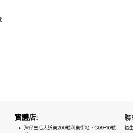
費
實體店:
聯
灣仔皇后大道東200號利東街地下G09-10號
裕