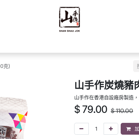
禮禮盒
優質零食
即食食品
海味乾貨
藥材
豆籽
0克)
山手作炭燒豬肉乾
山手作在香港自設廠房製造，
$
79.00
$
110.00
加