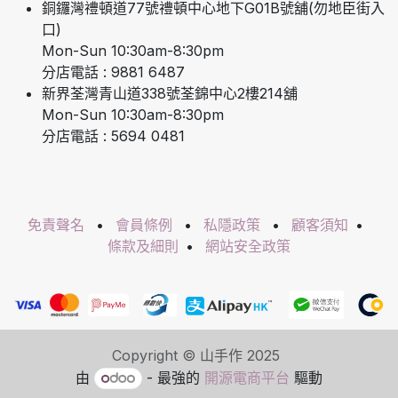
銅鑼灣禮頓道77號禮頓中心地下G01B號舖(勿地臣街入
口)
Mon-Sun 10:30am-8:30pm
分店電話 : 9881 6487
新界荃灣青山道338號荃錦中心2樓214舖
Mon-Sun 10:30am-8:30pm
分店電話 : 5694 0481
免責聲名
•
會員條例
•
私隱政策
•
顧客須知
•
條款及細則
•
網站安全政策
Copyright © 山手作 2025
由
- 最強的
開源電商平台
驅動