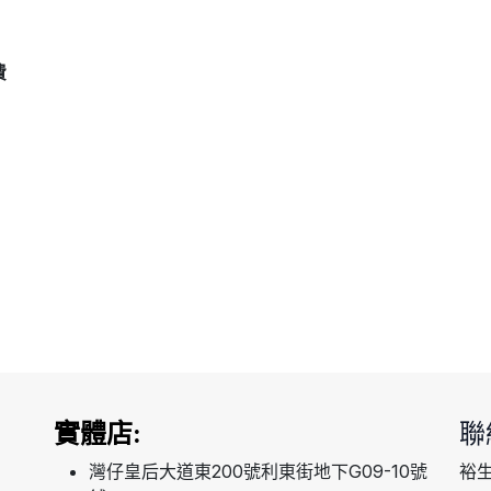
費
實體店:
聯
灣仔皇后大道東200號利東街地下G09-10號
裕