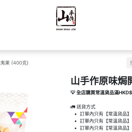
禮禮盒
優質零食
即食食品
海味乾貨
藥材
豆籽
果 (400克)
山手作原味焗開
💡 全店購買常溫貨品滿HKD
🚛 送貨方式
訂單內只有【常溫貨品】：
訂單內只有【常溫貨品】
訂單內只有【常溫貨品】