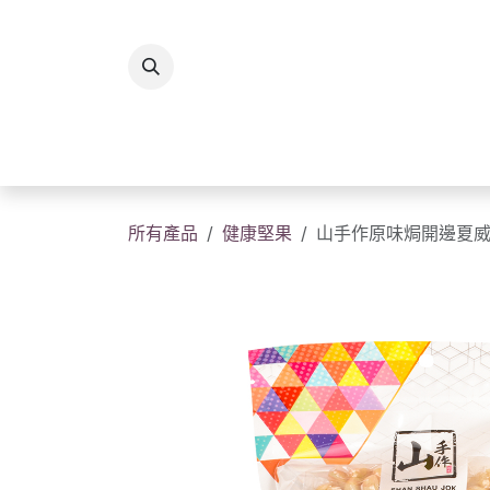
跳至內容
所有商品
香港製造
送
所有產品
健康堅果
山手作原味焗開邊夏威夷