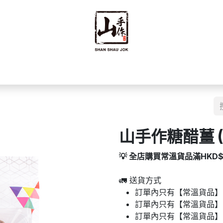
禮禮盒
優質零食
即食食品
海味乾貨
藥材
豆籽
山手作糖醋薑 (
💡 全店購買常溫貨品滿HKD
🚛 送貨方式
訂單內只有【常溫貨品】：
訂單內只有【常溫貨品】
訂單內只有【常溫貨品】