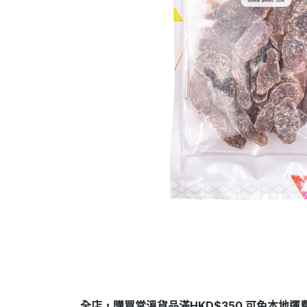
全店，購買常溫貨品滿HKD$350 可免本地運