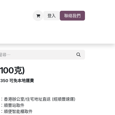
登入
聯絡我們
雜貨
關於我們
職位空缺
100克)
$350 可免本地運費
香港辦公室/住宅地址直送 (經順豐速運)
：順豐站取件
：順便智能櫃取件