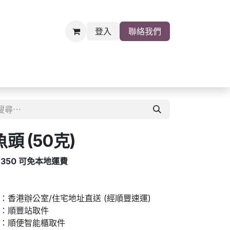
登入
聯絡我們
雜貨
關於我們
職位空缺
 (50克)
$350 可免本地運費
香港辦公室/住宅地址直送 (經順豐速運)
：順豐站取件
：順便智能櫃取件