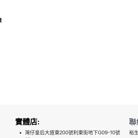
費
實體店:
聯
灣仔皇后大道東200號利東街地下G09-10號
裕