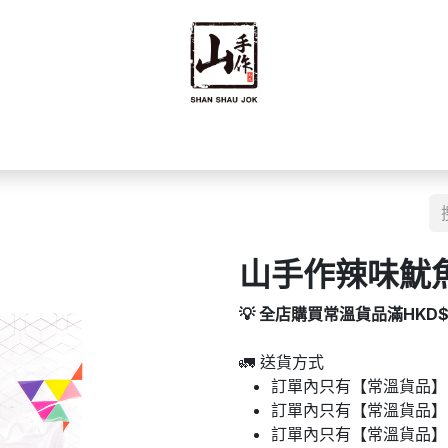
禮禮盒
優質零食
即食食品
海味乾貨
藥材
豆籽
山手作辣味魷魚頭
💡 全店購買常溫貨品滿HKD
🚛 送貨方式
訂單內只有【常溫貨品】：
訂單內只有【常溫貨品】
訂單內只有【常溫貨品】