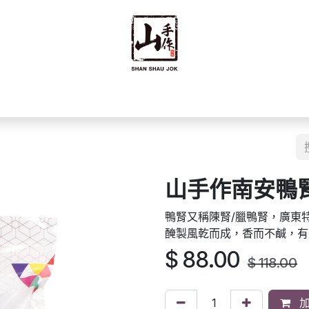
禮禮盒
優質零食
即食食品
海味乾貨
藥材
豆籽
山手作南安鴨腎 
鴨腎又稱陳腎/臘鴨腎，廣東
醃製風乾而成，香而不鹹，有
$
88.00
$
118.00
加