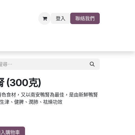
登入
聯絡我們
雜貨
關於我們
職位空缺
(300克)
特色食材，又以南安鴨腎為最佳，是由新鮮鴨腎
生津、健脾、潤肺、祛燥功效
入購物車