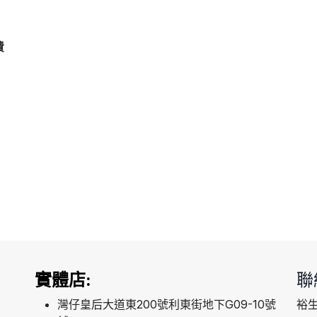
費
實體店:
聯
灣仔皇后大道東200號利東街地下G09-10號
裕