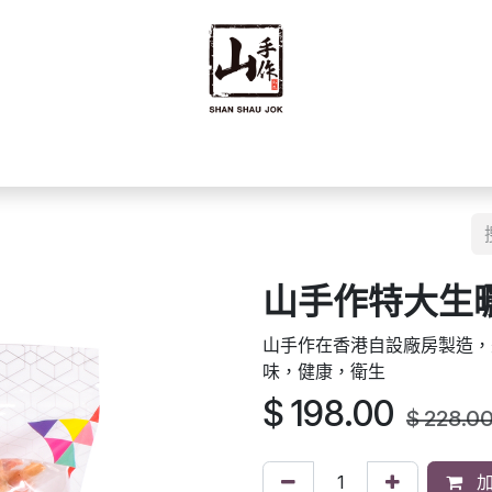
禮禮盒
優質零食
即食食品
海味乾貨
藥材
豆籽
山手作特大生曬蝦
山手作在香港自設廠房製造，
味，健康，衛生
$
198.00
$
228.0
加