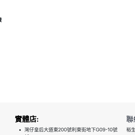
費
實體店:
聯
灣仔皇后大道東200號利東街地下G09-10號
裕