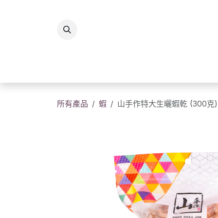
跳至內容
所有商品
香港製造
送
所有產品
蝦
山手作特大生曬蝦乾 (300克)