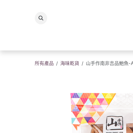
跳至內容
所有商品
香港製造
送
所有產品
海味乾貨
山手作南非吉品鮑魚-A級