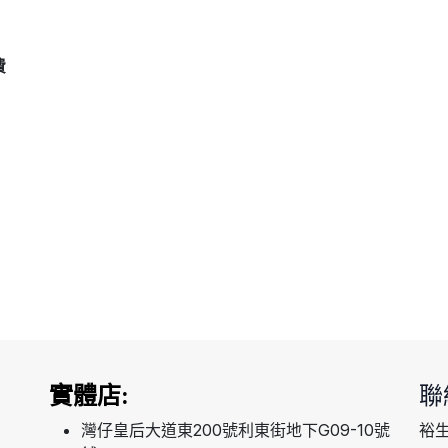
費
實體店:
聯
灣仔皇后大道東200號利東街地下G09-10號
裕