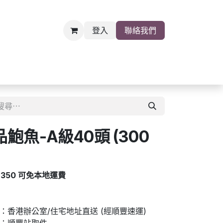
登入
聯絡我們
雜貨
關於我們
職位空缺
魚-A級40頭 (300
$350 可免本地運費
香港辦公室/住宅地址直送 (經順豐速運)