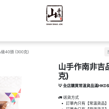
禮禮盒
優質零食
即食食品
海味乾貨
藥材
豆籽
40頭 (300克)
山手作南非吉品鮑
克)
💡 全店購買常溫貨品滿HKD
🚛 送貨方式
訂單內只有【常溫貨品】：