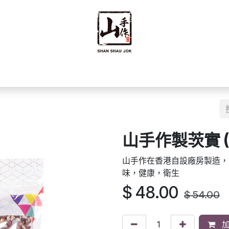
禮禮盒
優質零食
即食食品
海味乾貨
藥材
豆籽
山手作製茨實 (
山手作在香港自設廠房製造，
味，健康，衛生
$
48.00
$
54.00
加