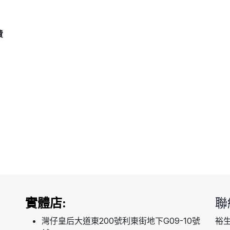
費
實體店:
聯
灣仔皇后大道東200號利東街地下G09-10號
裕