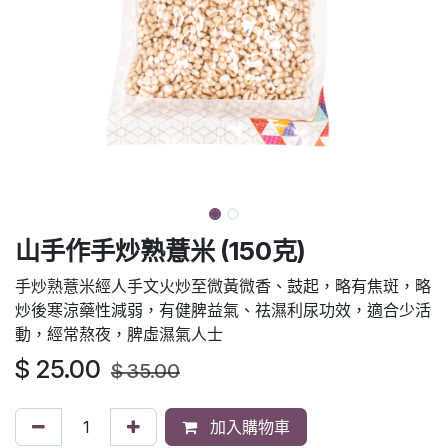
山手作手炒熟薏米 (150克)
手炒熟薏米經人手文火炒至微黃微香、鼓起，略有焦斑，略
炒後寒涼藥性減弱，有健脾益氣、祛濕利尿功效，適合少活
動，經常熬夜，脾虛濕氣人士
$
25.00
$
35.00
加入購物車