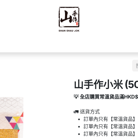
禮禮盒
優質零食
即食食品
海味乾貨
藥材
豆籽
山手作小米 (5
💡 全店購買常溫貨品滿HKD
🚛 送貨方式
訂單內只有【常溫貨品】：
訂單內只有【常溫貨品】
訂單內只有【常溫貨品】