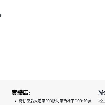
費
實體店:
聯
灣仔皇后大道東200號利東街地下G09-10號
裕