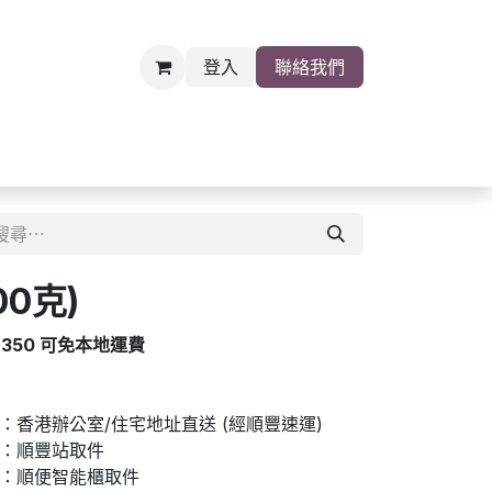
登入
聯絡我們
雜貨
關於我們
職位空缺
00克)
$350 可免本地運費
香港辦公室/住宅地址直送 (經順豐速運)
：順豐站取件
：順便智能櫃取件