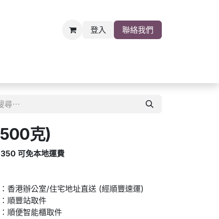
登入
聯絡我們
雜貨
關於我們
職位空缺
500克)
$350 可免本地運費
香港辦公室/住宅地址直送 (經順豐速運)
：順豐站取件
：順便智能櫃取件