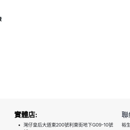
費
實體店:
聯
灣仔皇后大道東200號利東街地下G09-10號
裕