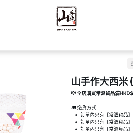
禮禮盒
優質零食
即食食品
海味乾貨
藥材
豆籽
山手作大西米 (
💡 全店購買常溫貨品滿HKD
🚛 送貨方式
訂單內只有【常溫貨品】：
訂單內只有【常溫貨品】
訂單內只有【常溫貨品】