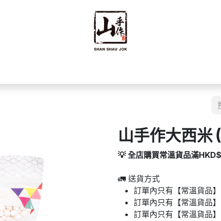
禮禮盒
優質零食
即食食品
海味乾貨
藥材
豆籽
山手作大西米 (
💡 全店購買常溫貨品滿HKD
🚛 送貨方式
訂單內只有【常溫貨品】：
訂單內只有【常溫貨品】
訂單內只有【常溫貨品】