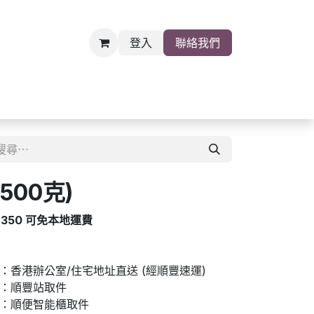
登入
聯絡我們
雜貨
關於我們
職位空缺
500克)
$350 可免本地運費
香港辦公室/住宅地址直送 (經順豐速運)
：順豐站取件
：順便智能櫃取件