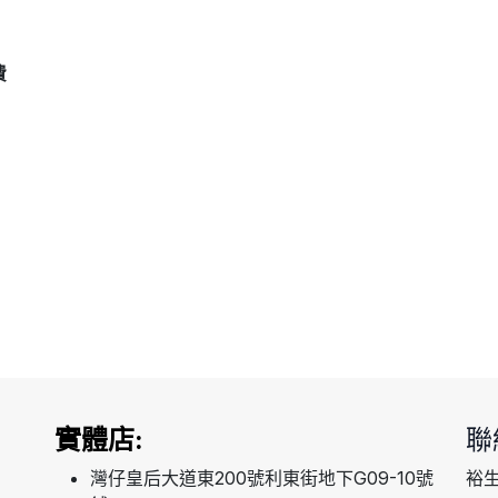
費
實體店:
聯
灣仔皇后大道東200號利東街地下G09-10號
裕