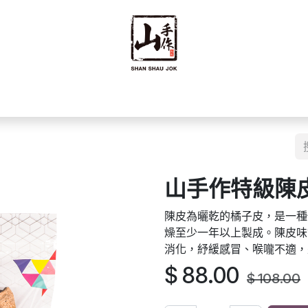
禮禮盒
優質零食
即食食品
海味乾貨
藥材
豆籽
山手作特級陳皮 
陳皮為曬乾的橘子皮，是一種
燥至少一年以上製成。陳皮味
消化，紓緩感冒、喉嚨不適，
$
88.00
$
108.00