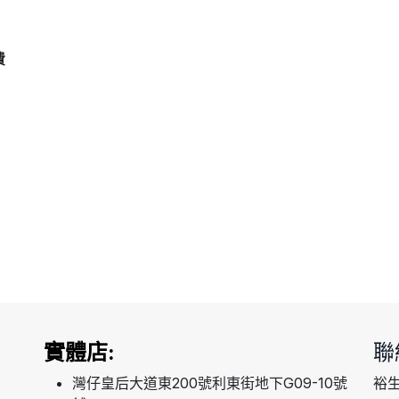
費
實體店:
聯
灣仔皇后大道東200號利東街地下G09-10號
裕