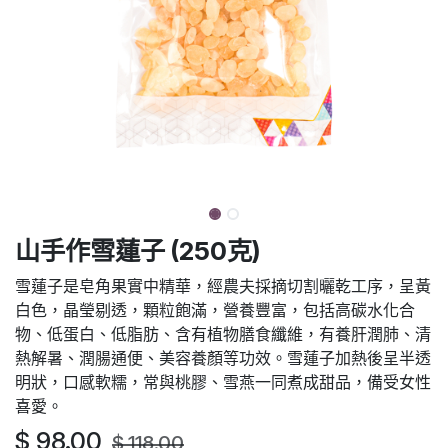
山手作雪蓮子 (250克)
雪蓮子是皂角果實中精華，經農夫採摘切割曬乾工序，呈黃
白色，晶瑩剔透，顆粒飽滿，營養豐富，包括高碳水化合
物、低蛋白、低脂肪、含有植物膳食纖維，有養肝潤肺、清
熱解暑、潤腸通便、美容養顏等功效。雪蓮子加熱後呈半透
明狀，口感軟糯，常與桃膠、雪燕一同煮成甜品，備受女性
喜愛。
$
98.00
$
118.00