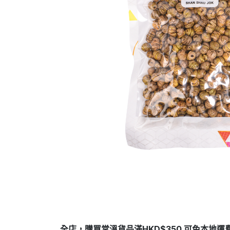
全店，購買常溫貨品滿HKD$350 可免本地運