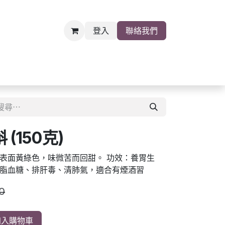
登入
聯絡我們
雜貨
關於我們
職位空缺
(150克)
表面黃綠色，味微苦而回甜。 功效：養胃生
脂血糖、排肝毒、清肺氣，適合有煙酒習
0
入購物車