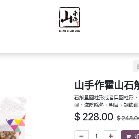
禮禮盒
優質零食
即食食品
海味乾貨
藥材
豆籽
山手作霍山石斛 
石斛呈圓柱形或者扁圓柱形，
津、滋陰除熱、明目、調節血
$
228.00
$
248.0
加