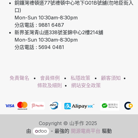
銅鑼灣禮頓道77號禮頓中心地下G01B號舖(勿地臣街入
口)
Mon-Sun 10:30am-8:30pm
分店電話 : 9881 6487
新界荃灣青山道338號荃錦中心2樓214舖
Mon-Sun 10:30am-8:30pm
分店電話 : 5694 0481
免責聲名
•
會員條例
•
私隱政策
•
顧客須知
•
條款及細則
•
網站安全政策
Copyright © 山手作 2025
由
- 最強的
開源電商平台
驅動