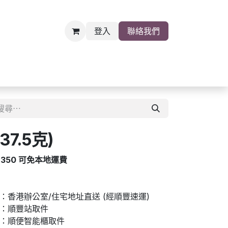
登入
聯絡我們
雜貨
關於我們
職位空缺
7.5克)
$350 可免本地運費
香港辦公室/住宅地址直送 (經順豐速運)
：順豐站取件
：順便智能櫃取件