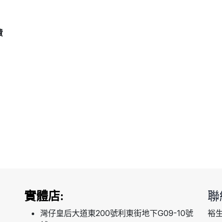
費
實體店:
聯
灣仔皇后大道東200號利東街地下G09-10號
裕