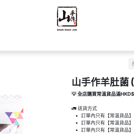
禮禮盒
優質零食
即食食品
海味乾貨
藥材
豆籽
山手作羊肚菌 (3
💡 全店購買常溫貨品滿HKD
🚛 送貨方式
訂單內只有【常溫貨品】：
訂單內只有【常溫貨品】
訂單內只有【常溫貨品】