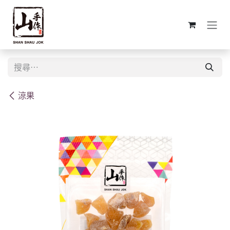
跳至內容
涼果