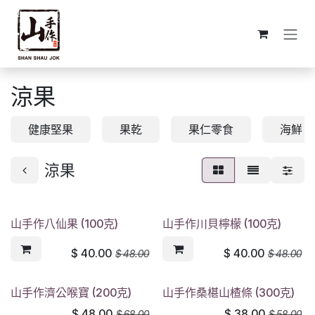
跳至內容
涼果
健康堅果
果乾
果仁零食
海鮮
涼果
山手作八仙果 (100克)
山手作川貝檸檬 (100克)
$
40.00
$
40.00
$
48.00
$
48.00
山手作濟公喉寶 (200克)
山手作桑椹山楂條 (300克)
$
48.00
$
38.00
$
68.00
$
58.00