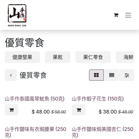
跳至內容
優質零食
健康堅果
果乾
果仁零食
海鮮
優質零食
山手作泰國風琴魷魚 (50克)
山手作蝦子花生 (150克)
$
48.00
$
38.00
$
58.00
$
48.00
山手作鹽味有衣焗腰果 (250
山手作鹽味焗美國杏仁 (250
克)
克)